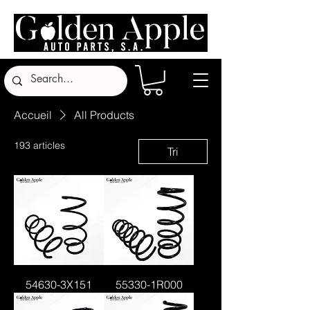
Accueil
All Products
193 articles
Tri
54630-3X151
55330-1R000