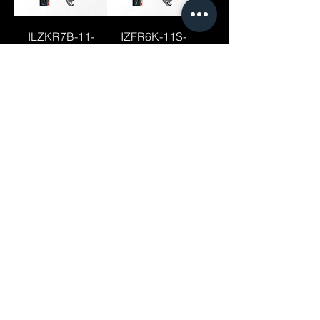
ILZKR7B-11-
IZFR6K-11S-
NIKKO
NIKKO
DCPR7E-NIKKO
IFR6T11-NIKKO
LFR5AGP-NIKKO
LZKR6B-10E-
NIKKO