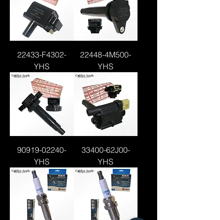
22433-F4302-
22448-4M500-
YHS
YHS
90919-02240-
33400-62J00-
YHS
YHS