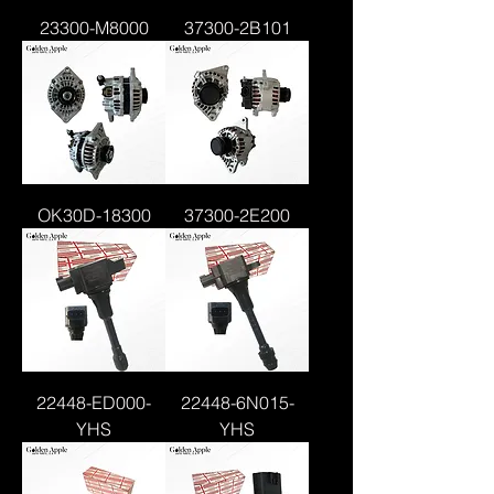
23300-M8000
37300-2B101
OK30D-18300
37300-2E200
22448-ED000-
22448-6N015-
YHS
YHS