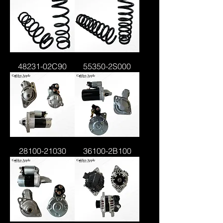
48231-02C90
55350-2S000
28100-21030
36100-2B100