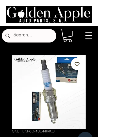
SKU : LKR6D-10E-NIKKO