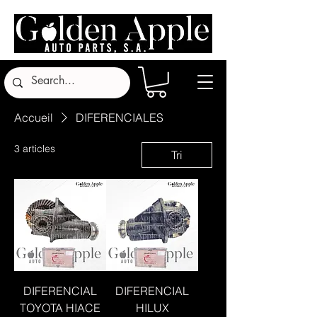
Accueil
DIFERENCIALES
3 articles
Tri
DIFERENCIAL
DIFERENCIAL
TOYOTA HIACE
HILUX