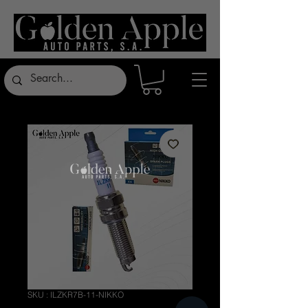
SKU : ILZKR7B-11-NIKKO