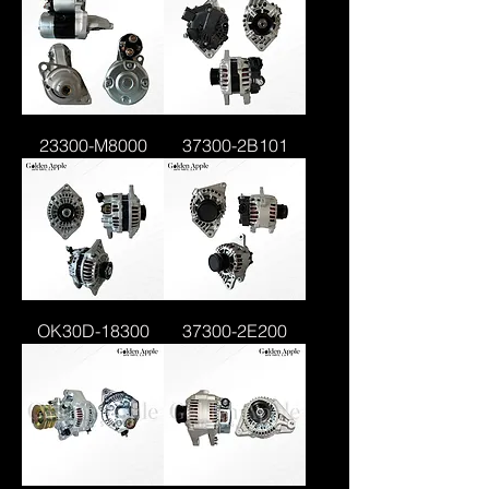
23300-M8000
37300-2B101
OK30D-18300
37300-2E200