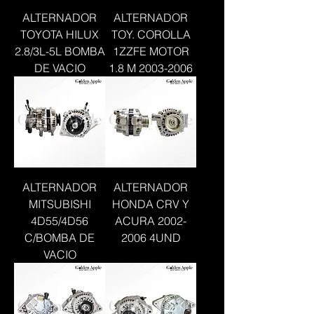
ALTERNADOR
ALTERNADOR
TOYOTA HILUX
TOY. COROLLA
2.8/3L-5L BOMBA
1ZZFE MOTOR
DE VACIO
1.8 M 2003-2006
ALTERNADOR
ALTERNADOR
MITSUBISHI
HONDA CRV Y
4D55/4D56
ACURA 2002-
C/BOMBA DE
2006 4UND
VACIO