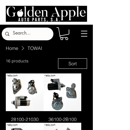
Home
TOWAI
16 products
Sort
28100-21030
36100-2B100