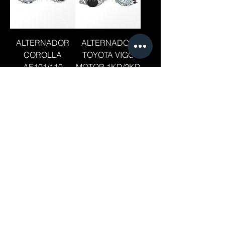
ALTERNADOR
ALTERNADOR
COROLLA
TOYOTA VIGO
AE101/110
MOTOR 1KD/2KD
A/93/97 GEO
PRIMZ POLEA 5
LINEA
STARTER
STARTER
TOY/HILUX VIGO
NISSAN Z24 9
2KD/10D
DIENTES