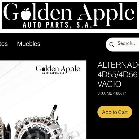
tos
Muebles
ALTERNAD
4D55/4D56
VACIO
SKU: MD-160671
Add to Cart