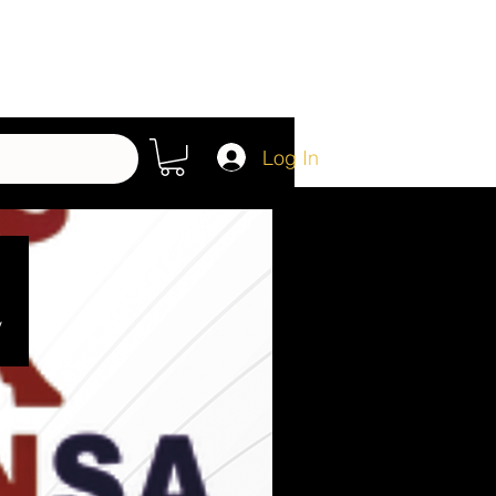
Log In
y