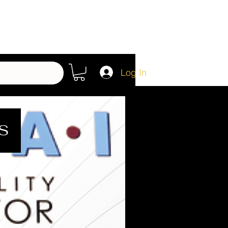
Log In
S