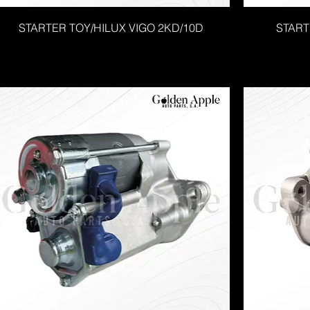
STARTER TOY/HILUX VIGO 2KD/10D
START