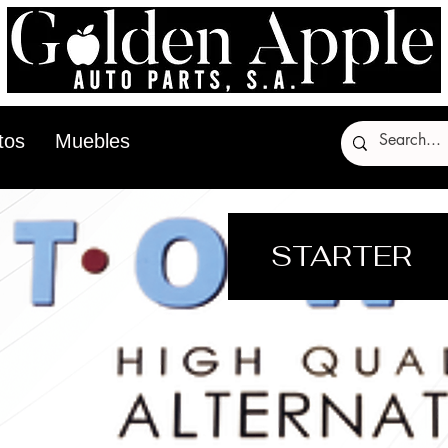
tos
Muebles
STARTER