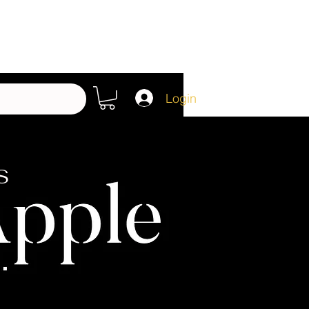
Login
S