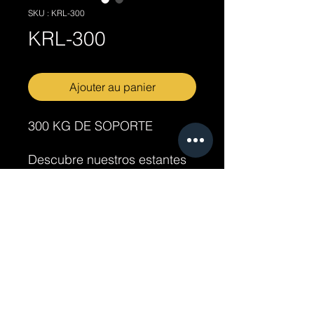
SKU : KRL-300
KRL-300
Ajouter au panier
300 KG DE SOPORTE
Descubre nuestros estantes
industriales de alta calidad
para optimizar tu espacio de
almacenamiento. Nuestros
productos están diseñados
para resistir cargas pesadas
y ofrecer durabilidad a largo
plazo. Encuentra la solución
perfecta para tus
necesidades de