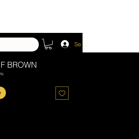
Se connecter
 F BROWN
WN
r