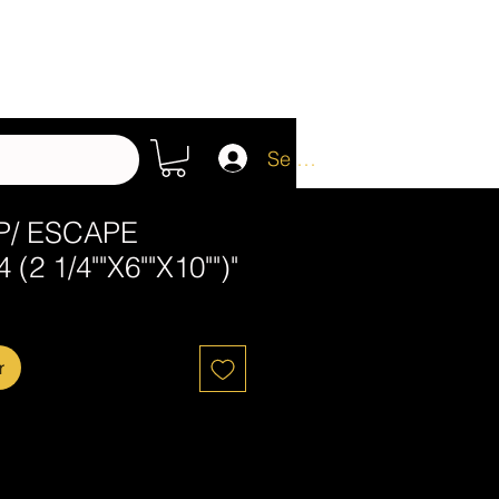
Se connecter
 P/ ESCAPE
(2 1/4""X6""X10"")"
r