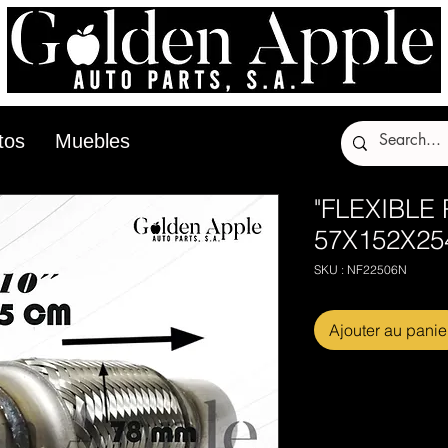
tos
Muebles
"FLEXIBLE
57X152X254 
SKU : NF22506N
Ajouter au panie