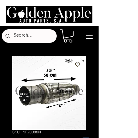
SKU : NF20008N