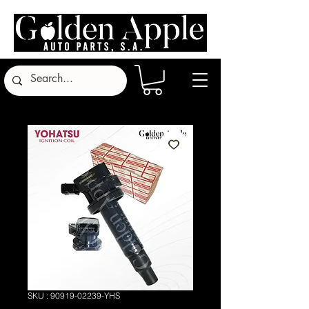
SKU : 90919-02239-YHS