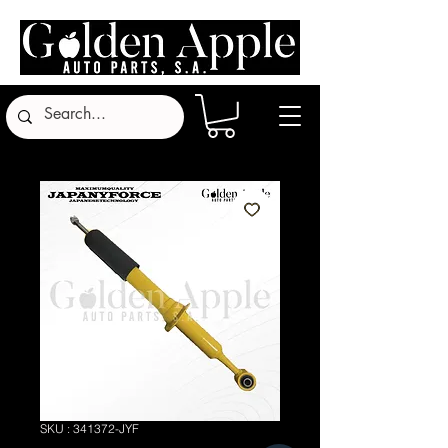
SKU : 341372-JYF