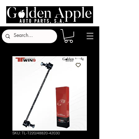
SKU: TL-T220/48820-42030