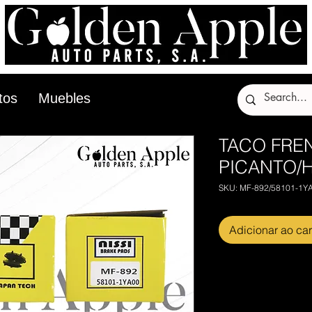
tos
Muebles
TACO FRE
PICANTO/H
SKU: MF-892/58101-1Y
Adicionar ao car