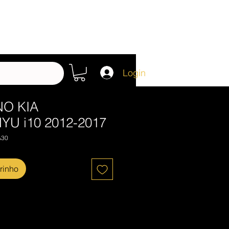
Login
NO KIA
YU i10 2012-2017
A30
rinho