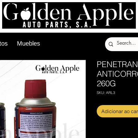
tos
Muebles
PENETRAN
ANTICORR
260G
SKU: ARL3
Adicionar ao car