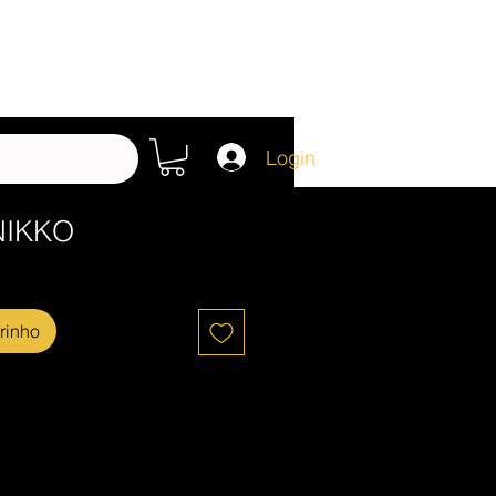
Login
NIKKO
rinho