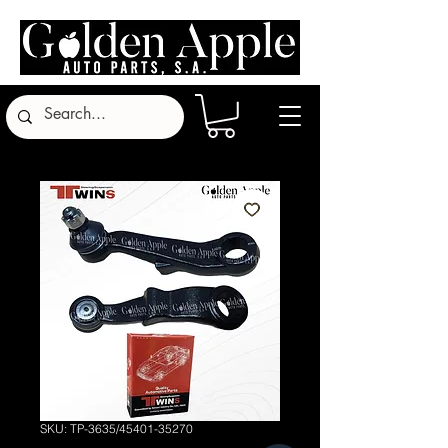
SKU: TP-3635/45401-35270