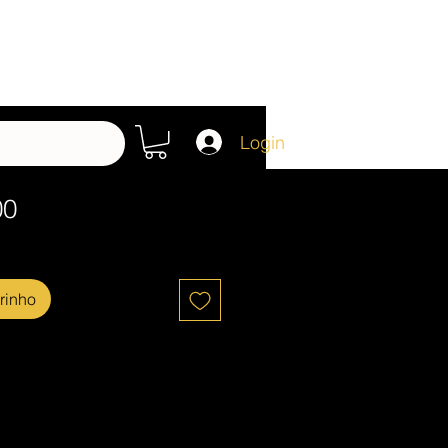
Login
00
rinho