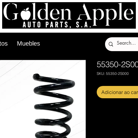
tos
Muebles
55350-2S0
SKU: 55350-2S000
Adicionar ao car