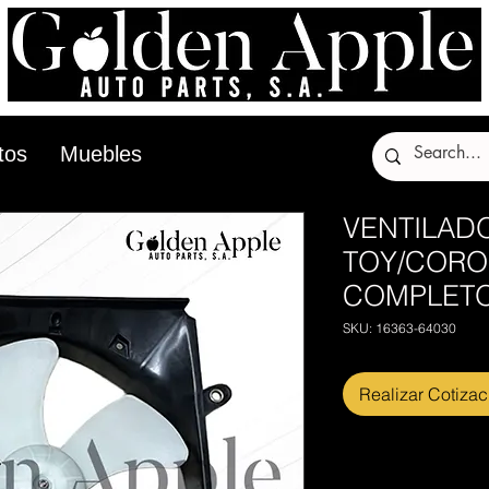
tos
Muebles
VENTILAD
TOY/CORO
COMPLET
SKU: 16363-64030
Realizar Cotizac