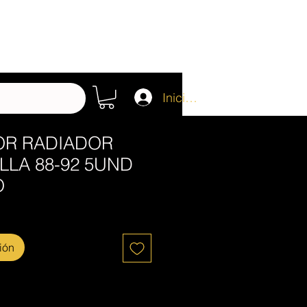
Iniciar sesión
OR RADIADOR
LLA 88-92 5UND
O
ión