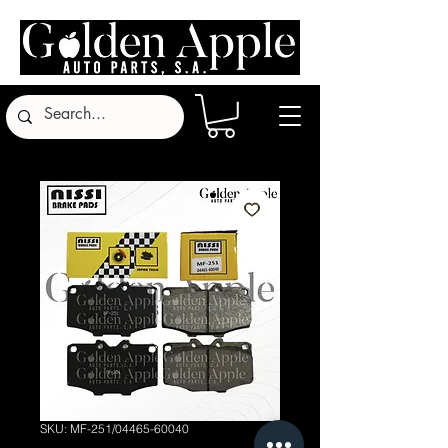
SKU: MF-251/04465-60040