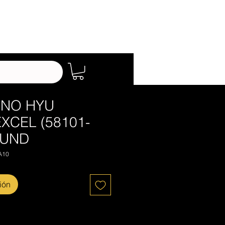
Iniciar sesión
ENO HYU
XCEL (58101-
0UND
A10
ión