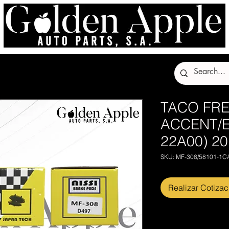
tos
Muebles
TACO FR
ACCENT/E
22A00) 2
SKU: MF-308/58101-1C
Realizar Cotizac