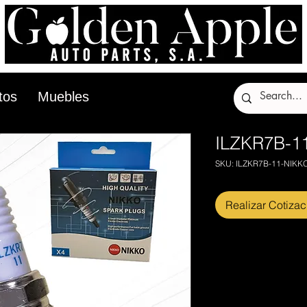
tos
Muebles
ILZKR7B-1
SKU: ILZKR7B-11-NIKK
Realizar Cotizac