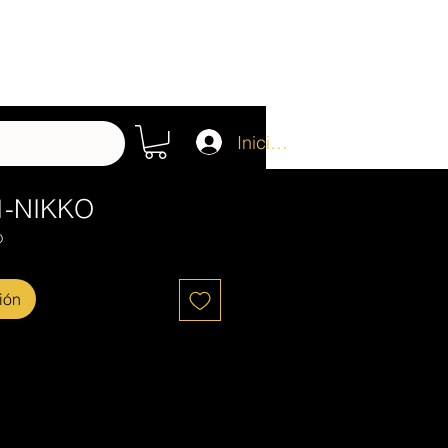
Iniciar sesión
1-NIKKO
O
ión