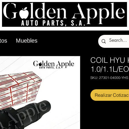
tos
Muebles
COIL HYU 
1.0/1.1L/EO
SKU: 27301-04000-YHS
Realizar Cotizac