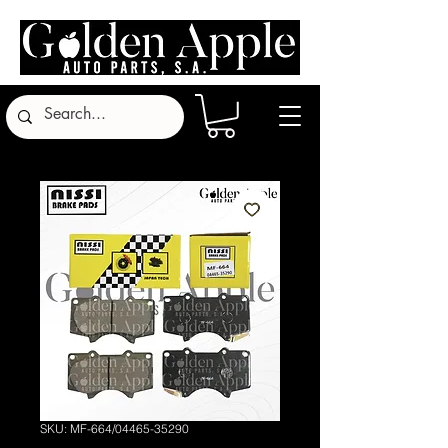
SKU: MF-664/04465-35290