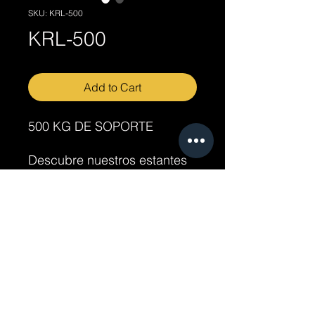
SKU: KRL-500
KRL-500
Add to Cart
500 KG DE SOPORTE
Descubre nuestros estantes
industriales de alta calidad
para optimizar tu espacio de
almacenamiento. Nuestros
productos están diseñados
para resistir cargas pesadas
y ofrecer durabilidad a largo
plazo. Encuentra la solución
perfecta para tus
necesidades de