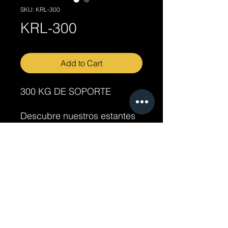
SKU: KRL-300
KRL-300
Add to Cart
300 KG DE SOPORTE
Descubre nuestros estantes
industriales de alta calidad
para optimizar tu espacio de
almacenamiento. Nuestros
productos están diseñados
para resistir cargas pesadas
y ofrecer durabilidad a largo
plazo. Encuentra la solución
perfecta para tus
necesidades de