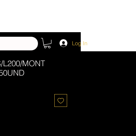
Log In
/L200/MONT
 50UND