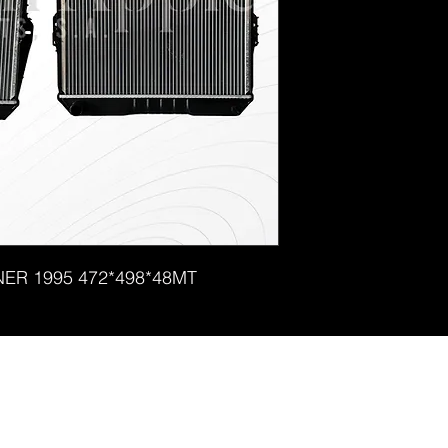
ER 1995 472*498*48MT