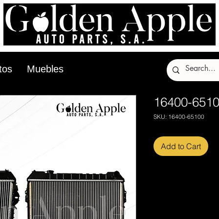
tos
Muebles
16400-651
SKU: 16400-65100
Add to Cart